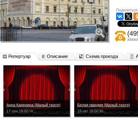
Поделиться
(49
зака
Репертуар
Описание
Схема проезда
Анна Каренина (Малый театр)
Белая гвардия (Малый театр)
17 сен 19:00 Чт...
18 окт 18:00 Вс...