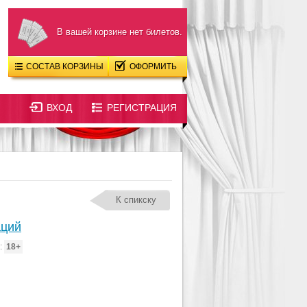
В вашей корзине нет билетов.
СОСТАВ КОРЗИНЫ
ОФОРМИТЬ
ВХОД
РЕГИСТРАЦИЯ
К спикску
аций
:
18+