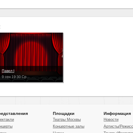
:
Павел I
9 сен 19:30 Ср...
редставления
Площадки
Информация
ектакли
Театры Москвы
Новости
нцерты
Концертные залы
Артисты/Режис