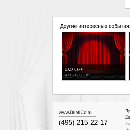
Другие интересные события
Дядя Ваня
4 сен 19:00 Пт...
П
www.BiletiCo.ru
Сп
(495) 215-22-17
Ко