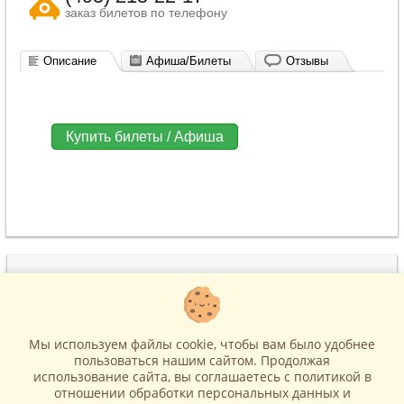
заказ билетов по телефону
Описание
Афиша/Билеты
Отзывы
Купить билеты / Афиша
(495) 215-22-17
www.BiletiCo.ru
м. Театральная
Москва, ул. Петровка, д.11
Мы используем файлы cookie, чтобы вам было удобнее
help-biletico@yandex.ru
пользоваться нашим сайтом. Продолжая
использование сайта, вы соглашаетесь c политикой в
отношении обработки персональных данных и
© BiletiCo
Все права защищены.
Политика в отношении обработки персональных