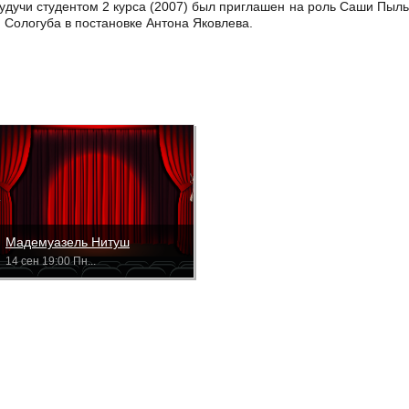
удучи студентом 2 курса (2007) был приглашен на роль Саши Пыль
 Сологуба в постановке Антона Яковлева.
Мадемуазель Нитуш
14 сен 19:00 Пн...