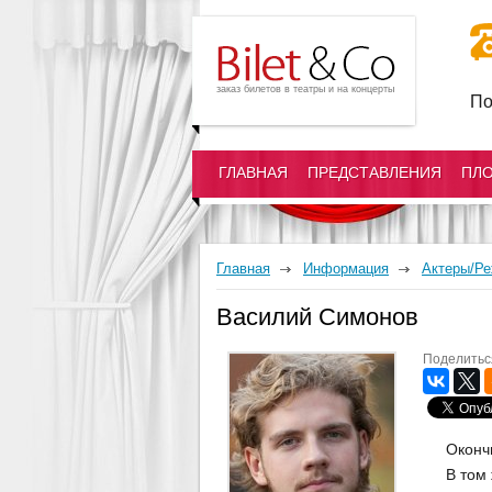
заказ билетов в театры и на концерты
По
ГЛАВНАЯ
ПРЕДСТАВЛЕНИЯ
ПЛ
Главная
Информация
Актеры/Р
Василий Симонов
Поделитьс
Оконч
В том 