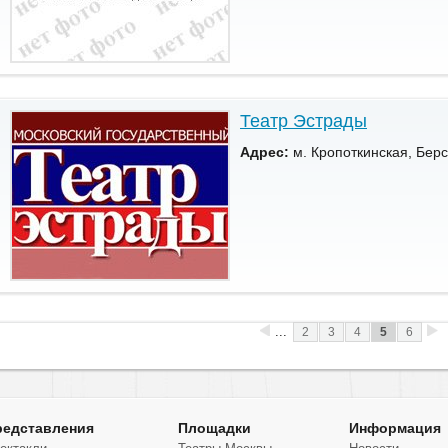
Театр Эстрады
Адрес:
м. Кропоткинская, Берсе
...
2
3
4
5
6
редставления
Площадки
Информация