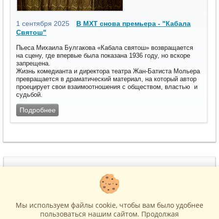
1 сентября 2025
В МХТ снова премьера - "Кабала
Святош"
Пьеса Михаила Булгакова «Кабала святош» возвращается
на сцену, где впервые была показана 1936 году, но вскоре
запрещена.
Жизнь комедианта и директора театра Жан-Батиста Мольера
превращается в драматический материал, на который автор
проецирует свои взаимоотношения с обществом, властью и
судьбой.
Подробнее
(495) 215-22-17
www.BiletiCo.ru
м. Театральная
Москва, ул. Петровка, д.11
Мы используем файлы cookie, чтобы вам было удобнее
help-biletico@yandex.ru
пользоваться нашим сайтом. Продолжая