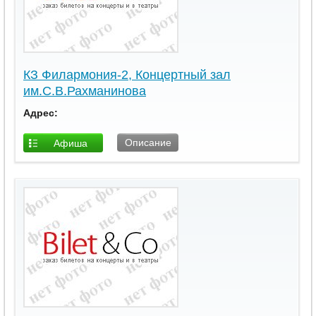
КЗ Филармония-2, Концертный зал
им.С.В.Рахманинова
Адрес:
Описание
Афиша
площадки