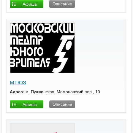
Описание
Афиша
площадки
МТЮЗ
Адрес:
м. Пушкинская, Мамоновский пер., 10
Описание
Афиша
площадки