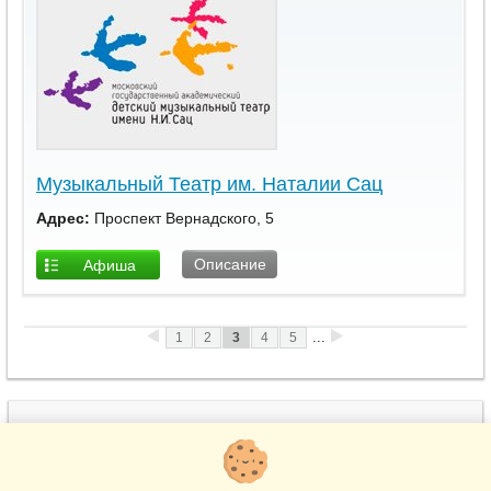
Музыкальный Театр им. Наталии Сац
Адрес:
Проспект Вернадского, 5
Описание
Афиша
площадки
...
1
2
3
4
5
(495) 215-22-17
www.BiletiCo.ru
м. Театральная