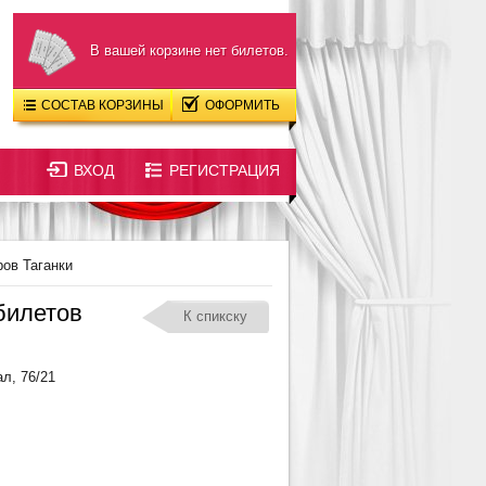
В вашей корзине нет билетов.
СОСТАВ КОРЗИНЫ
ОФОРМИТЬ
ВХОД
РЕГИСТРАЦИЯ
ров Таганки
билетов
К спикску
л, 76/21