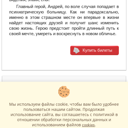
Главный герой, Андрей, по воле случая попадает в
психиатрическую больницу. Как ни парадоксально,
именно в этом страшном месте он впервые в жизни
найдет настоящих друзей и получит шанс изменить
свою жизнь. Герою предстоит пройти длинный путь к
своей мечте, умереть и воскреснуть в новом обличье.
Купить билеты
(495) 215-22-17
www.BiletiCo.ru
м. Театральная
Москва, ул. Петровка, д.11
Мы используем файлы cookie, чтобы вам было удобнее
help-biletico@yandex.ru
пользоваться нашим сайтом. Продолжая
использование сайта, вы соглашаетесь c политикой в
отношении обработки персональных данных и
© BiletiCo
Все права защищены.
Политика в отношении обработки персональных
данных и использования файлов cookie
.
Оферта
.
использованием файлов
.
cookies
Копирование любой информации с сайта запрещено без разрешения