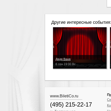
Другие интересные события
Дядя Ваня
6 сен 19:00 Вс...
П
www.BiletiCo.ru
Сп
(495) 215-22-17
Ко