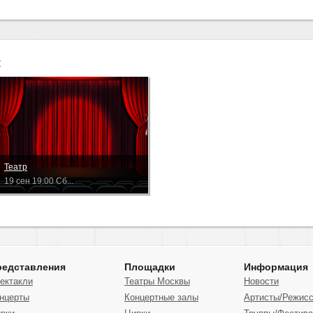
:
Театр
19 сен 19:00 Сб...
редставления
Площадки
Информация
ектакли
Театры Москвы
Новости
нцерты
Концертные залы
Артисты/Режис