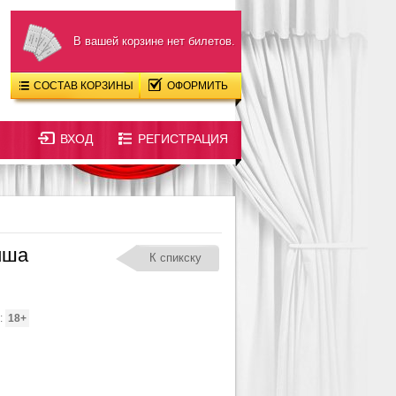
В вашей корзине нет билетов.
СОСТАВ КОРЗИНЫ
ОФОРМИТЬ
ВХОД
РЕГИСТРАЦИЯ
иша
К спикску
:
18+